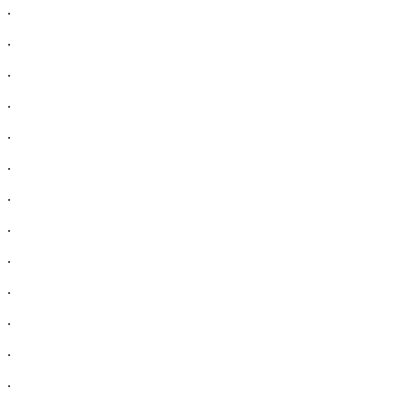
.
.
.
.
.
.
.
.
.
.
.
.
.